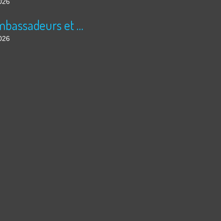
026
Les ambassadeurs et SUPER 8 - La solidarité en action
026