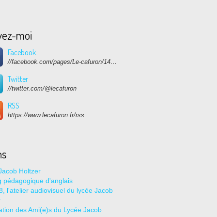
vez-moi
Facebook
//facebook.com/pages/Le-cafuron/1415682768741632
Twitter
//twitter.com/@lecafuron
RSS
https://www.lecafuron.fr/rss
ns
Jacob Holtzer
g pédagogique d'anglais
, l'atelier audiovisuel du lycée Jacob
r
ation des Ami(e)s du Lycée Jacob