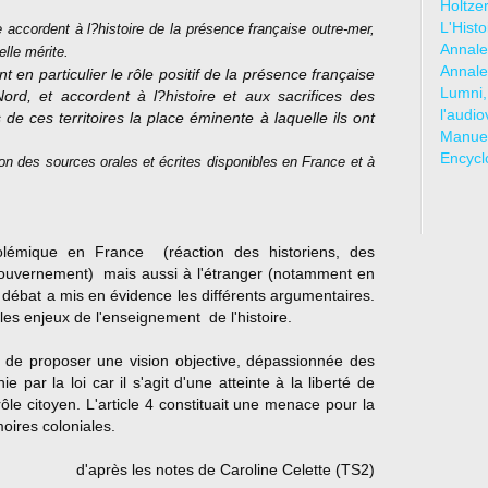
Holtze
L'Hist
accordent à l?histoire de la présence française outre-mer,
Annale
lle mérite.
Annale
en particulier le rôle positif de la présence française
Lumni,
rd, et accordent à l?histoire et aux sacrifices des
l'audio
e ces territoires la place éminente à laquelle ils ont
Manuel
Encycl
ion des sources orales et écrites disponibles en France et à
olémique en France (réaction des historiens, des
u gouvernement) mais aussi à l'étranger (notamment en
Le débat a mis en évidence les différents argumentaires.
 les enjeux de l'enseignement de l'histoire.
it de proposer une vision objective, dépassionnée des
 par la loi car il s'agit d'une atteinte à la liberté de
ôle citoyen. L'article 4 constituait une menace pour la
oires coloniales.
d'après les notes de Caroline Celette (TS2)