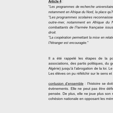
Article 4
:
"
Les programmes de recherche universitaire 
notamment en Afrique du Nord, la place qu?e
"Les programmes scolaires reconnaissent 
outre-mer, notamment en Afrique du No
combattants de l?armée française issus d
droit.
"La coopération permettant la mise en relat
l?étranger est encouragée
."
Il a été rappelé les étapes de la p
associations, des partis politiques, d
Algérie) jusqu'à l'abrogation de la loi. 
Les élèves on pu réfélchir sur le sens et
conlusion d'ensemble
: l'histoire se do
évènements. Elle ne peut pas être définie
pensée. De plus, elle ne joue plus son r
cohésion nationale en opposant les mém