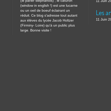
(le parler stéphanois) ; le cafuron
11 Juin 2
(window in english !) est une lucarne
ou un oeil de boeuf éclairant un
réduit. Ce blog s'adresse tout autant
11 Juin 2
aux élèves du lycée Jacob Holtzer
(Firminy- Loire) qu'à un public plus
large. Bonne visite !