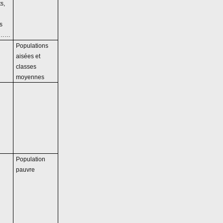
s,
s
t……
Populations
aisées et
classes
moyennes
Population
pauvre