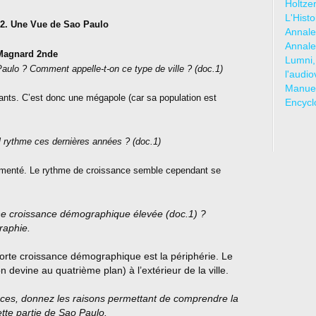
Holtze
L'Hist
2. Une Vue de Sao Paulo
Annale
Annale
agnard 2nde
Lumni,
aulo ? Comment appelle-t-on ce type de ville ? (doc.1)
l'audio
Manuel
tants. C’est donc une mégapole (car sa population est
Encycl
 rythme ces dernières années ? (doc.1)
gmenté. Le rythme de croissance semble cependant se
une croissance démographique élevée (doc.1) ?
raphie.
forte croissance démographique est la périphérie. Le
on devine au quatrième plan) à l’extérieur de la ville.
ces, donnez les raisons permettant de comprendre la
tte partie de Sao Paulo.