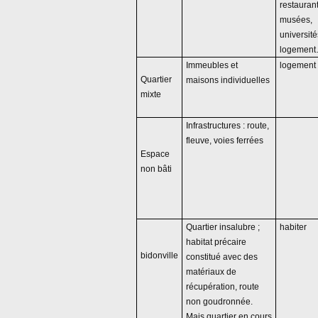
restaurant
musées,
université
logemen
Immeubles et
logement
Quartier
maisons individuelles
mixte
Infrastructures : route,
fleuve, voies ferrées
Espace
non bâti
Quartier insalubre ;
habiter
habitat précaire
bidonville
constitué avec des
matériaux de
récupération, route
non goudronnée.
Mais quartier en cours