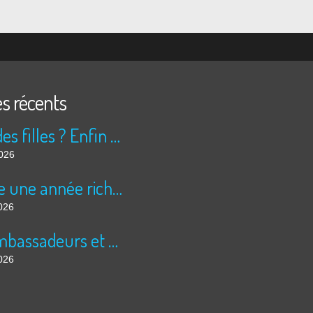
es récents
Peur des filles ? Enfin rassuré ?
2026
Encore une année riche en cinéma pour Super 8 !
026
Les ambassadeurs et SUPER 8 - La solidarité en action
026