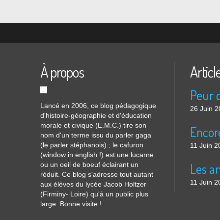
À propos
Articl
Lancé en 2006, ce blog pédagogique
26 Juin 
d'histoire-géographie et d'éducation
morale et civique (E.M.C.) tire son
nom d'un terme issu du parler gaga
(le parler stéphanois) ; le cafuron
11 Juin 2
(window in english !) est une lucarne
ou un oeil de boeuf éclairant un
réduit. Ce blog s'adresse tout autant
11 Juin 2
aux élèves du lycée Jacob Holtzer
(Firminy- Loire) qu'à un public plus
large. Bonne visite !