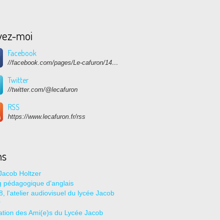
vez-moi
Facebook
//facebook.com/pages/Le-cafuron/1415682768741632
Twitter
//twitter.com/@lecafuron
RSS
https://www.lecafuron.fr/rss
ns
Jacob Holtzer
g pédagogique d'anglais
, l'atelier audiovisuel du lycée Jacob
r
ation des Ami(e)s du Lycée Jacob