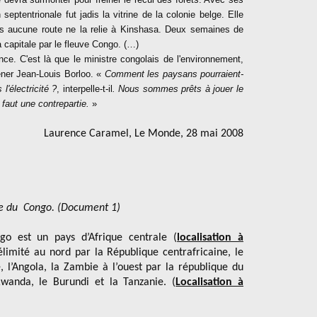
septentrionale fut jadis la vitrine de la colonie belge. Elle
lus aucune route ne la relie à Kinshasa. Deux semaines de
a capitale par le fleuve Congo. (…)
ince. C'est là que le ministre congolais de l'environnement,
ner Jean-Louis Borloo. «
Comment les paysans pourraient-
 l'électricité ?
, interpelle-t-il
. Nous sommes prêts à jouer le
 faut une contrepartie.
»
Laurence Caramel, Le Monde, 28 mai 2008
ue du Congo. (Document 1)
o est un pays d’Afrique centrale (
localisation à
élimité au nord par la République centrafricaine, le
, l’Angola, la Zambie à l’ouest par la république du
wanda, le Burundi et la Tanzanie. (
Localisation à