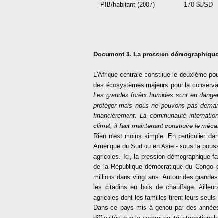
PIB/habitant (2007)
170 $USD
Document 3. La pression démographique
L'Afrique centrale constitue le deuxième po
des écosystèmes majeurs pour la conservatio
Les grandes forêts humides sont en dange
protéger mais nous ne pouvons pas demand
financièrement. La communauté internation
climat, il faut maintenant construire le méc
Rien n'est moins simple. En particulier d
Amérique du Sud ou en Asie - sous la pouss
agricoles. Ici, la pression démographique fai
de la République démocratique du Congo de
millions dans vingt ans. Autour des grandes 
les citadins en bois de chauffage. Ailleur
agricoles dont les familles tirent leurs seu
Dans ce pays mis à genou par des années d
difficultés que la communauté international