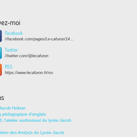
vez-moi
Facebook
//facebook.com/pages/Le-cafuron/1415682768741632
Twitter
//twitter.com/@lecafuron
RSS
https://www.lecafuron.fr/rss
ns
Jacob Holtzer
g pédagogique d'anglais
, l'atelier audiovisuel du lycée Jacob
r
ation des Ami(e)s du Lycée Jacob