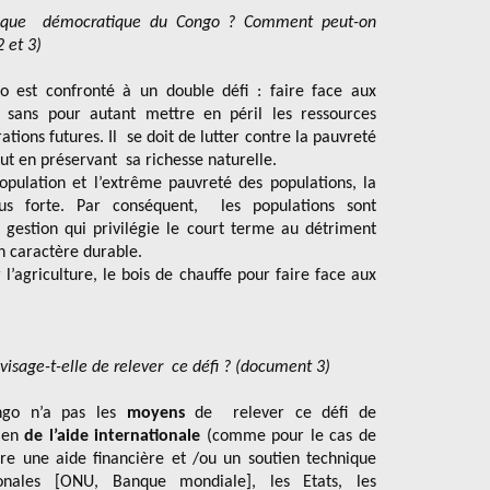
blique démocratique du Congo ? Comment peut-on
 et 3)
 est confronté à un double défi : faire face aux
i sans pour autant mettre en péril les ressources
tions futures. Il se doit de lutter contre la pauvreté
out en préservant sa richesse naturelle.
population et l’extrême pauvreté des populations, la
lus forte. Par conséquent, les populations sont
 gestion qui privilégie le court terme au détriment
un caractère durable.
 l’agriculture, le bois de chauffe pour faire face aux
sage-t-elle de relever ce défi ? (document 3)
ngo n’a pas les
moyens
de relever ce défi de
tien
de l’aide internationale
(comme pour le cas de
re une aide financière et /ou un soutien technique
ionales [ONU, Banque mondiale], les Etats, les