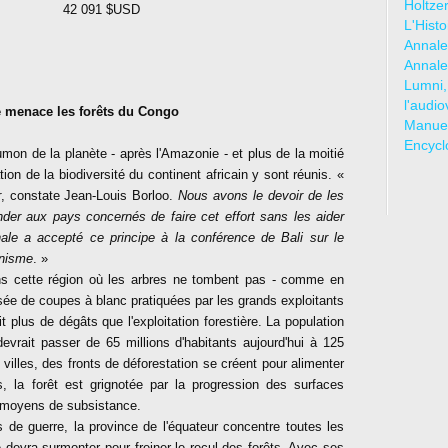
Holtze
42 091 $USD
L'Hist
Annale
Annale
Lumni,
l'audio
 menace les forêts du Congo
Manuel
Encycl
umon de la planète - après l'Amazonie - et plus de la moitié
n de la biodiversité du continent africain y sont réunis. «
r
, constate Jean-Louis Borloo.
Nous avons le devoir de les
er aux pays concernés de faire cet effort sans les aider
ale a accepté ce principe à la conférence de Bali sur le
anisme
. »
ans cette région où les arbres ne tombent pas - comme en
ée de coupes à blanc pratiquées par les grands exploitants
t plus de dégâts que l'exploitation forestière. La population
vrait passer de 65 millions d'habitants aujourd'hui à 125
villes, des fronts de déforestation se créent pour alimenter
s, la forêt est grignotée par la progression des surfaces
ls moyens de subsistance.
e guerre, la province de l'équateur concentre toutes les
e devra surmonter pour freiner le recul des forêts. Avec ses