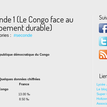
Sui
nde 1 (Le Congo face au
ppement durable)
ories :
#seconde
publique démocratique du Congo
Lie
uelques données chiffrées
France
Lycée 
Le blo
Congo
Super 8
13.00 ‰
Holtze
8.50 ‰
Associ