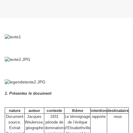
1. Présentez le document
nature
auteur
contexte
thème
intention
destinataire
Document
Jacques
1931
Le témoignage
rapporte
nous
source,
Weulersse,
période de
de l’évêque
Extrait
géographe
domination
d’Elisabethville