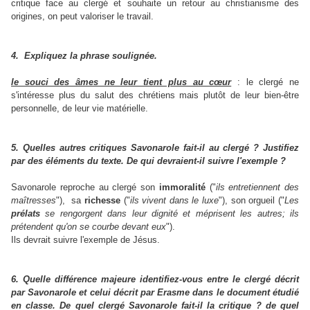
critique face au clergé et souhaite un retour au christianisme des
origines, on peut valoriser le travail.
4. Expliquez la phrase soulignée.
le souci des âmes ne leur tient plus au cœur
: le clergé ne
s'intéresse plus du salut des chrétiens mais plutôt de leur bien-être
personnelle, de leur vie matérielle.
5. Quelles autres critiques Savonarole fait-il au clergé ? Justifiez
par des éléments du texte. De qui devraient-il suivre l'exemple ?
Savonarole reproche au clergé son
immoralité
("
ils entretiennent des
maîtresses
"), sa
richesse
("
ils vivent dans le luxe
"), son orgueil ("
Les
prélats
se rengorgent dans leur dignité et méprisent les autres; ils
prétendent qu'on se courbe devant eux
").
Ils devrait suivre l'exemple de Jésus.
6. Quelle différence majeure identifiez-vous entre le clergé décrit
par Savonarole et celui décrit par Erasme dans le document étudié
en classe. De quel clergé Savonarole fait-il la critique ? de quel