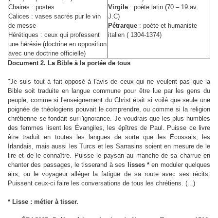
Chaires : postes
Virgile
: poète latin (70 – 19 av.
Calices : vases sacrés pur le vin
J.C)
de messe
Pétrarque
: poète et humaniste
Hérétiques : ceux qui professent
italien ( 1304-1374)
une hérésie (doctrine en opposition
avec une doctrine officielle)
Document 2. La Bible à la portée de tous
"Je suis tout à fait opposé à l'avis de ceux qui ne veulent pas que la
Bible soit traduite en langue commune pour être lue par les gens du
peuple, comme si l'enseignement du Christ était si voilé que seule une
poignée de théologiens pouvait le comprendre, ou comme si la religion
chrétienne se fondait sur l'ignorance. Je voudrais que les plus humbles
des femmes lisent les Évangiles, les épîtres de Paul. Puisse ce livre
être traduit en toutes les langues de sorte que les Écossais, les
Irlandais, mais aussi les Turcs et les Sarrasins soient en mesure de le
lire et de le connaître. Puisse le paysan au manche de sa charrue en
chanter des passages, le tisserand à ses
lisses
*
en moduler quelques
airs, ou le voyageur alléger la fatigue de sa route avec ses récits.
Puissent ceux-ci faire les conversations de tous les chrétiens. (...)
* Lisse : métier à tisser.