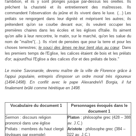
l'ambition, et ils y sont plongés jusque par-dessus les oreilles. Ils
prêchent la chasteté et ils entretiennent des maîtresses. Ils
commandent l'observation du jeûne et ils vivent dans le luxe. (...) Les
prélats se rengorgent dans leur dignité et méprisent les autres; ils
prétendent qu'on se courbe devant eux; ils veulent occuper les
premières chaires dans les écoles et les églises d'Italie. Ils aiment
qu'on aille à leur rencontre, le matin, sur le marché, qu'on les salue du
nom de "maître"(...). Ils n'ont de pensées que pour la terre et pour les
choses terrestres;
le souci des âmes ne leur tient plus au cœur
. Dans
les premiers temps de l'Eglise, les calices étaient de bois et les prélats
d'or; aujourd'hui l'Eglise a des calices d'or et des prélats de bois."
Le moine Savonarole, devenu maître de la ville de Florence grâce à
l'appui populaire, entrepris d'imposer un ordre moral très rigoureux
(1494-1498). En conflit avec le pape AlexandreVI Borgia, il fut
finalement brûlé comme hérétique en 1498.
Vocabulaire du document 1
Personnages évoqués dans le
document 1
Sermon : discours religion
Platon
: philosophe grec (428 – 388
prononcé dans une église
av. J.C.)
Prélats : membres du haut clergé
Aristote
: philosophe grec (384 –
(évêques par exemple)
322 av. J.C.)