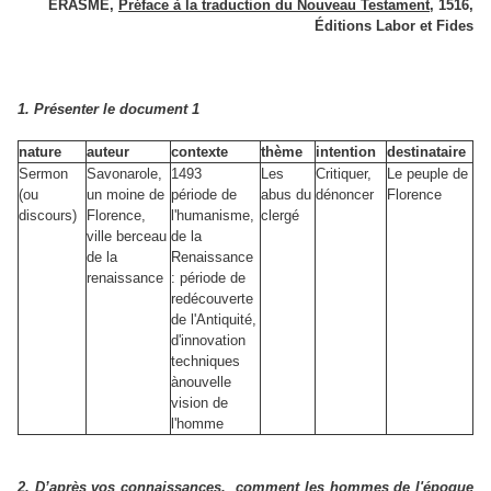
ÉRASME,
Préface à la traduction du Nouveau Testament
, 1516,
Éditions Labor et Fides
1. Présenter le document 1
nature
auteur
contexte
thème
intention
destinataire
Sermon
Savonarole,
1493
Les
Critiquer,
Le peuple de
(ou
un moine de
période de
abus du
dénoncer
Florence
discours)
Florence,
l'humanisme,
clergé
ville berceau
de la
de la
Renaissance
renaissance
: période de
redécouverte
de l'Antiquité,
d'innovation
techniques
ànouvelle
vision de
l'homme
2. D’après vos connaissances, comment les hommes de l'époque