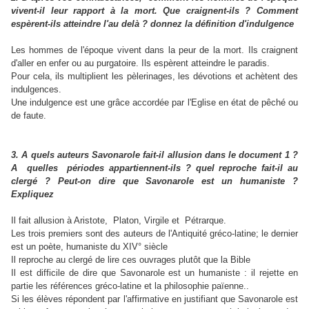
vivent-il leur rapport à la mort. Que craignent-ils ? Comment
espèrent-ils atteindre l'au delà ? donnez la définition d'indulgence
Les hommes de l'époque vivent dans la peur de la mort. Ils craignent
d'aller en enfer ou au purgatoire. Ils espèrent atteindre le paradis.
Pour cela, ils multiplient les pèlerinages, les dévotions et achètent des
indulgences.
Une indulgence est une grâce accordée par l'Eglise en état de pêché ou
de faute.
3. A quels auteurs Savonarole fait-il allusion dans le document 1 ?
A quelles périodes appartiennent-ils ? quel reproche fait-il au
clergé ? Peut-on dire que Savonarole est un humaniste ?
Expliquez
Il fait allusion à Aristote, Platon, Virgile et Pétrarque.
Les trois premiers sont des auteurs de l'Antiquité gréco-latine; le dernier
est un poète, humaniste du XIV° siècle
Il reproche au clergé de lire ces ouvrages plutôt que la Bible
Il est difficile de dire que Savonarole est un humaniste : il rejette en
partie les références gréco-latine et la philosophie païenne..
Si les élèves répondent par l'affirmative en justifiant que Savonarole est