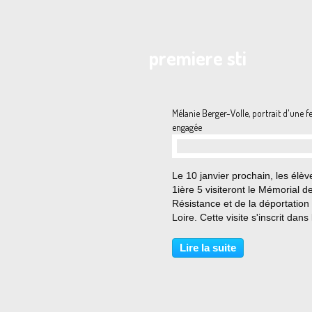
premiere sti
Mélanie Berger-Volle, portrait d'une
engagée
…
Le 10 janvier prochain, les élèv
1ière 5 visiteront le Mémorial de
Résistance et de la déportation 
Loire. Cette visite s'inscrit dans 
cadre de leur sujet d'étude "Viv
mourir pendant la seconde
Lire la suite
mondiale". A cette occasion, ils
auront...