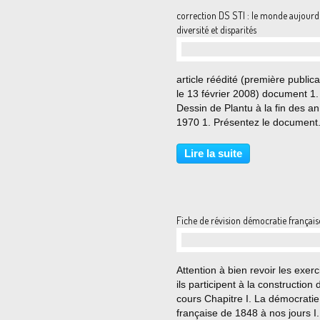
correction DS STI : le monde aujourd'
diversité et disparités
…
article réédité (première publica
le 13 février 2008) document 1.
Dessin de Plantu à la fin des a
1970 1. Présentez le document
document est une caricature ré
par Plantu, dessinateur français
Lire la suite
1970. Il nous montre les dispari
de...
Fiche de révision démocratie français
…
Attention à bien revoir les exerc
ils participent à la construction 
cours Chapitre I. La démocratie
française de 1848 à nos jours I.