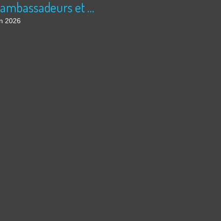
Les ambassadeurs et SUPER 8 - La solidarité en action
in 2026