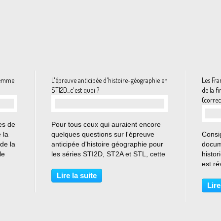
 femme
L'épreuve anticipée d'histoire-géographie en
Les Fra
STI2D...c'est quoi ?
de la f
(correc
…
es de
Pour tous ceux qui auraient encore
 la
quelques questions sur l'épreuve
Consig
de la
anticipée d'histoire géographie pour
docume
le
les séries STI2D, ST2A et STL, cette
histor
re et
courte vidéo en rappelle les
est ré
modalités. Présentation de l'épreuve
França
Lire la suite
anticipée d'histoire-géographie pour
europ
Lire
les séries...
Vous v
propo