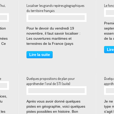
hui,
Localiser les grands repères géographiques
Le fonc
du territoire français
Premiè
…
tion
Pour le devoir du vendredi 19
septe
novembre, il faut savoir localiser :
essent
nnées
Les ouvertures maritimes et
de la 
. Ce
terrestres de la France (pays
Répub
alisé
frontaliers de la France, les mers et
compr
Lire
, en
océans) Les principaux massifs de
nos in
Lire la suite
tés
relief (Bassin parisien, bassin
en pla
aquitain, Pyrénées, Massif...
Releve
e
Quelques propositions de plan pour
Quelqu
appréhender l'oral de STI (suite)
appréhe
ices,
…
du
Après vous avoir donné quelques
Je ne
pistes en géographie, voici quelques
type m
 les
pistes possibles en histoire. Bon
s'agit