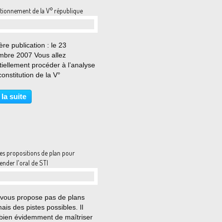
tionnement de la V° république
…
re publication : le 23
mbre 2007 Vous allez
iellement procéder à l’analyse
constitution de la V°
lique et essayer de
endre comment fonctionnent
 la suite
stitutions. Exercice 1. La mise
ce de la V° République a.
z...
es propositions de plan pour
nder l'oral de STI
…
 vous propose pas de plans
ais des pistes possibles. Il
 bien évidemment de maîtriser