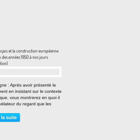
nçais et la construction européenne
in des années 1950 à nos jours
tion)
…
ne : Après avoir présenté le
nt en insistant sur le contexte
ique, vous montrerez en quoi il
vélateur du regard que les
is portent sur la construction
éenne depuis les années 70.
 la suite
eillerez à nuancer votre
s. Document...