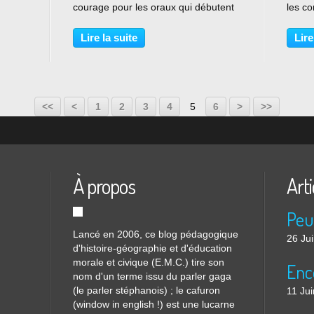
fs :
courage pour les oraux qui débutent
les co
une
mercredi ! Sujet : Naissance et
cours 
fonctionnement de la V° République
pour é
Lire la suite
Lire
I. Une IV république qui doit faire
L'intr
face à plusieurs...
le défi
<<
<
1
2
3
4
5
6
>
>>
À propos
Arti
Lancé en 2006, ce blog pédagogique
26 Ju
d'histoire-géographie et d'éducation
morale et civique (E.M.C.) tire son
nom d'un terme issu du parler gaga
(le parler stéphanois) ; le cafuron
11 Ju
(window in english !) est une lucarne