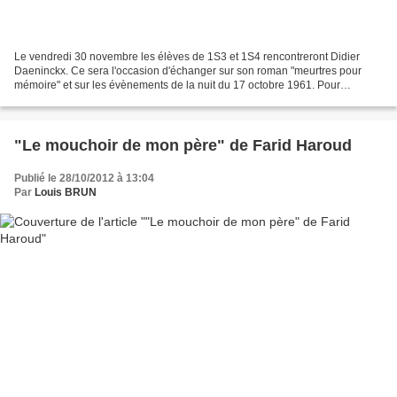
Le vendredi 30 novembre les élèves de 1S3 et 1S4 rencontreront Didier
Daeninckx. Ce sera l'occasion d'échanger sur son roman "meurtres pour
mémoire" et sur les évènements de la nuit du 17 octobre 1961. Pour
préparer cette rencontre vous effectuerez les...
"Le mouchoir de mon père" de Farid Haroud
Publié le 28/10/2012 à 13:04
Par
Louis BRUN