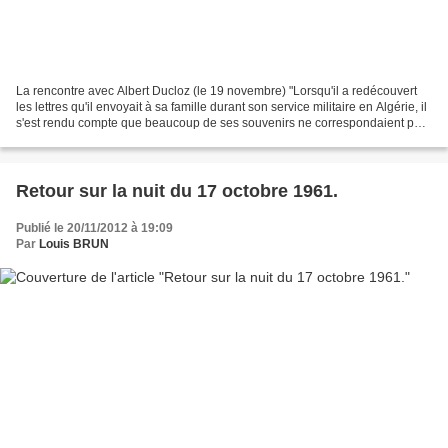
La rencontre avec Albert Ducloz (le 19 novembre) "Lorsqu'il a redécouvert
les lettres qu'il envoyait à sa famille durant son service militaire en Algérie, il
s'est rendu compte que beaucoup de ses souvenirs ne correspondaient pas
avec ce qu'il avait écrit...
Retour sur la nuit du 17 octobre 1961.
Publié le 20/11/2012 à 19:09
Par
Louis BRUN