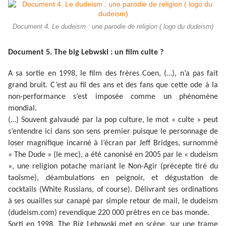
Document 4. Le dudeism : une parodie de religion ( logo du dudeism)
Document 5. The big Lebwski : un film culte ?
A sa sortie en 1998, le film des frères Coen, (…), n’a pas fait
grand bruit. C’est au fil des ans et des fans que cette ode à la
non-performance s’est imposée comme un phénomène
mondial.
(…)
Souvent galvaudé par la pop culture, le mot « culte » peut
s’entendre ici dans son sens premier puisque le personnage de
loser magnifique incarné à l’écran par Jeff Bridges, surnommé
« The Dude » (le mec), a été canonisé en 2005 par le « dudeism
», une religion potache mariant le Non-Agir (précepte tiré du
taoïsme), déambulations en peignoir, et dégustation de
cocktails (White Russians, of course). Délivrant ses ordinations
à ses ouailles sur canapé par simple retour de mail, le dudeism
(dudeism.com) revendique 220 000 prêtres en ce bas monde.
Sorti en 1998,
The Big Lebowski
met en scène, sur une trame