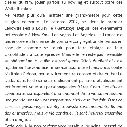
ciselés du film, jouer parfois au bowling et surtout boire des
White Russians.
Ne restait plus qu’à instituer une grand-messe pour cette
religion naissante. En octobre 2002, se tient le premier
Lebowski Fest à Louisville (Kentucky). Depuis, ces événements
ont essaimé à New York, Las Vegas, Los Angeles. La France n’a
pas encore eu la chance de voir une congrégation de barbus en
robe de chambre se réunir pour faire étalage de leur
« coolitude » à toute épreuve. Mais elle ne reste pas insensible
au phénomène.
«
Le film est sorti quand j’étais étudiant et c’est
rapidement devenu une référence pour moi et mes amis,
confie
Matthieu Crédou, heureux trentenaire copropriétaire du bar Le
Dude, dans le dixième arrondissement parisien, établissement
entièrement voué au personnage des frères Coen.
Les études
supérieures correspondent à un moment de la vie où on ressent
une grande pression par rapport aux choix que l’on fait. Dans ce
sens, les personnages du
Big Lebowski
sont rassurants. Ils ont
des emmerdes, mais la vie continue. Ils sont heureux ensemble
et en marge.
»
Cette ode à la non-performance serait le principal ressort de