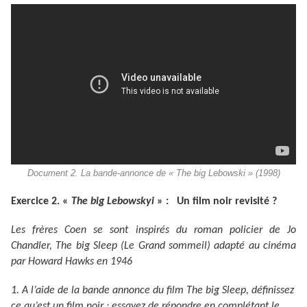
Document 2. La bande-annonce de « The big Lebowski » (1998)
Exercice 2. «
The big Lebowskyi
» : Un film noir revisité ?
Les frères Coen se sont inspirés du roman policier de Jo
Chandler, The big Sleep (Le Grand sommeil) adapté au cinéma
par Howard Hawks en 1946
1. A l’aide de la bande annonce du film The big Sleep, définissez
ce qu’est un film noir ; essayez de répondre en complétant le