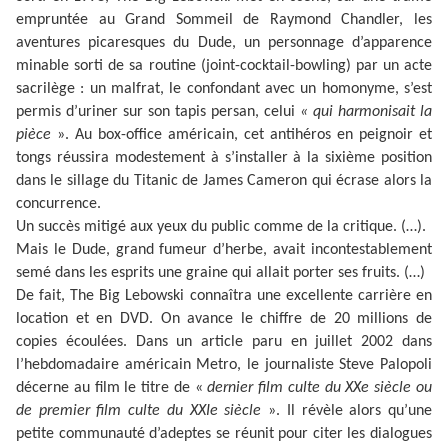
empruntée au
Grand Sommeil
de Raymond Chandler, les
aventures picaresques du Dude, un personnage d’apparence
minable sorti de sa routine (joint-cocktail-bowling) par un acte
sacrilège : un malfrat, le confondant avec un homonyme, s’est
permis d’uriner sur son tapis persan, celui
« qui harmonisait la
pièce
»
. Au box-office américain, cet antihéros en peignoir et
tongs réussira modestement à s’installer à la sixième position
dans le sillage du
Titanic
de James Cameron qui écrase alors la
concurrence.
Un succès mitigé aux yeux du public comme de la critique. (…).
Mais le Dude, grand fumeur d’herbe, avait incontestablement
semé dans les esprits une graine qui allait porter ses fruits. (…)
De fait,
The Big Lebowski
connaîtra une excellente carrière en
location et en DVD. On avance le chiffre de 20 millions de
copies écoulées. Dans un article paru en juillet 2002 dans
l’hebdomadaire américain
Metro
, le journaliste Steve Palopoli
décerne au film le titre de
«
dernier film culte du XXe siècle ou
de premier film culte du XXIe siècle
»
. Il révèle alors qu’une
petite communauté d’adeptes se réunit pour citer les dialogues