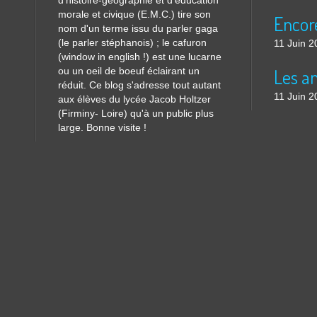
d'histoire-géographie et d'éducation
morale et civique (E.M.C.) tire son
nom d'un terme issu du parler gaga
(le parler stéphanois) ; le cafuron
11 Juin 2
(window in english !) est une lucarne
ou un oeil de boeuf éclairant un
réduit. Ce blog s'adresse tout autant
11 Juin 2
aux élèves du lycée Jacob Holtzer
(Firminy- Loire) qu'à un public plus
large. Bonne visite !