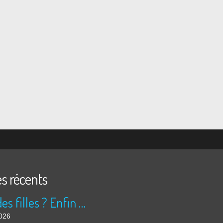
es récents
Peur des filles ? Enfin rassuré ?
2026