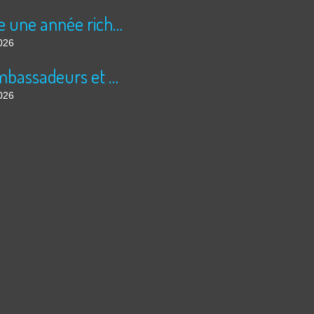
Encore une année riche en cinéma pour Super 8 !
026
Les ambassadeurs et SUPER 8 - La solidarité en action
026