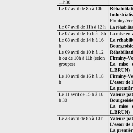
11h30
Le 07 avril de 8h à 10h
Réhabilitati
Industrial
Firminy-Vert
Le 07 avril de 11h à 12 h
La réhabilit
Le 07 avril de 16 h à 18h
La mise en 
Le 08 avril de 14 h à 16
La réhabili
h
Bourgeoisie
Le 09 avril de 10 h à 12
Réhabilitati
h ou de 10h à 11h (selon
Firminy-Ver
groupes)
La mise e
L.BRUN)
Le 10 avril de 16 h à 18
Firminy-Ver
h
L’essor de l
La premièr
Le 11 avril de 15 h à 16
Valeurs pat
h 30
Bourgeoisie
La mise e
L.BRUN)
Le 28 avril de 8h à 10 h
Valeurs pat
L’essor de l
La premièr