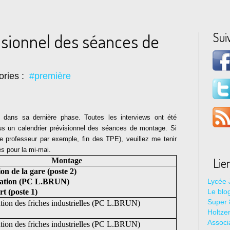
Sui
isionnel des séances de
ories :
#première
e dans sa dernière phase. Toutes les interviews ont été
us un calendrier prévisionnel des séances de montage. Si
e professeur par exemple, fin des TPE), veuillez me tenir
és pour la mi-mai.
Lie
Montage
on de la gare (poste 2)
isation (PC L.BRUN)
Lycée 
t (poste 1)
Le blo
Super 8
ation des friches industrielles (PC L.BRUN)
Holtze
Associ
ation des friches industrielles (PC L.BRUN)