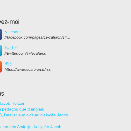
vez-moi
Facebook
//facebook.com/pages/Le-cafuron/1415682768741632
Twitter
//twitter.com/@lecafuron
RSS
https://www.lecafuron.fr/rss
ns
Jacob Holtzer
g pédagogique d'anglais
, l'atelier audiovisuel du lycée Jacob
r
ation des Ami(e)s du Lycée Jacob