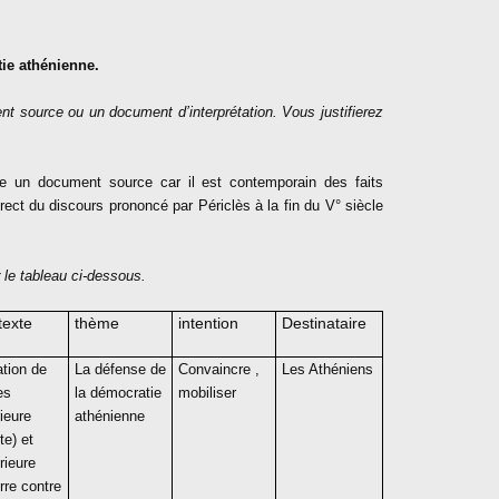
tie athénienne.
t source ou un document d’interprétation. Vous justifierez
 un document source car il est contemporain des faits
rect du discours prononcé par Périclès à la fin du V° siècle
le tableau ci-dessous.
texte
thème
intention
Destinataire
ation de
La défense de
Convaincre ,
Les Athéniens
es
la démocratie
mobiliser
rieure
athénienne
te) et
rieure
rre contre