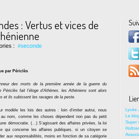
Sui
des : Vertus et vices de
thénienne
ories :
#seconde
e par Périclès
onneur des morts de la première année de la guerre du
 Périclès fait l’éloge d’Athènes. les Athéniens sont alors
Lie
s et ils subissent les ravages de la peste.
Lycée 
r modèle les lois des autres : loin d’imiter autrui, nous
Le blo
u nom, comme les choses dépendent non pas du petit
Super 8
une démocratie. (…) S’agissant des affaires privées, la loi
Holtze
ce qui concerne les affaires publiques, si un citoyen se
Associ
der aux responsabilités, moins en fonction de sa catégorie