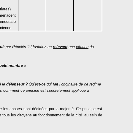
tiates)
 menacent
émocratie
nienne
qué
par Périclès ? (Justifiez en
relevant
une
citation
du
petit nombre
»
l le
défenseur
? Qu’est-ce qui fait l’originalité de ce régime
es comment ce principe est concrètement appliqué à
ue les choses sont décidées par la majorité. Ce principe est
e tous les citoyens au fonctionnement de la cité
au sein de