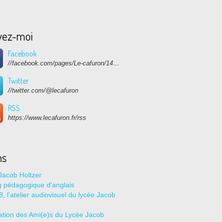
vez-moi
Facebook
//facebook.com/pages/Le-cafuron/1415682768741632
Twitter
//twitter.com/@lecafuron
RSS
https://www.lecafuron.fr/rss
ns
Jacob Holtzer
g pédagogique d'anglais
, l'atelier audiovisuel du lycée Jacob
r
ation des Ami(e)s du Lycée Jacob