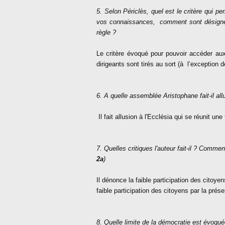
5. Selon Périclès, quel est le critère qui 
vos connaissances,
comment sont désignés 
règle ?
Le critère évoqué pour pouvoir accéder aux
dirigeants sont tirés au sort (à
l’exception d
6. A quelle assemblée Aristophane fait-il al
Il fait allusion à l'Ecclésia qui se réunit un
7. Quelles critiques l'auteur fait-il ? Commen
2a
)
Il dénonce la faible participation des citoyen
faible participation des citoyens par la prés
8. Quelle limite de la démocratie est évoqué