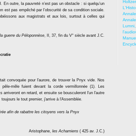
Holtze
. En outre, la pauvreté n’est pas un obstacle : si quelqu’un
L'Hist
n’en est pas empêché par l’obscurité de sa condition sociale.
Annale
béissons aux magistrats et aux lois, surtout à celles qui
Annale
Lumni,
l'audio
 la guerre du Péloponnèse
, II, 37, fin du V° siècle avant J.C.
Manuel
Encycl
cratie
tait convoquée pour l'aurore, de trouver la Pnyx vide. Nos
 pêle-mêle fuient devant la corde vermillonnée (1). Les
arriveront en retard, et ensuite se bousculeront l'un l'autre
oujours le tout premier, j'arrive à l'Assemblée.
rée afin de rabattre les citoyens vers la Pnyx
Aristophane,
les Acharniens
( 425 av. J.C.)