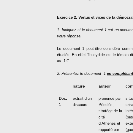
Exercice 2. Vertus et vices de la démocra
1. Indiquez si le document 1 est un documen
votre réponse.
Le document 1 peut-être considéré comme
étudiés. En effet Thucydide est le témoin di
av. J.C.
2. Présentez le document
1
en complétant
nature
auteur
con
Doc.
extrait d’un
prononcé par
situ
1
discours
Périclès,
cris
stratège de la
inté
cité
(pes
d’Athènes et
exté
rapporté par
(gue