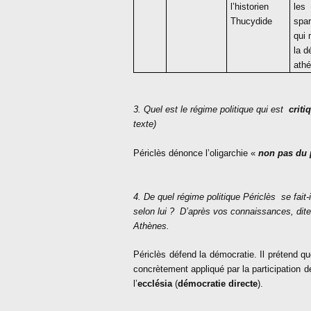
l’historien
les
Thucydide
spar
qui
la d
athé
3. Quel est le régime politique qui est
criti
texte)
Périclès dénonce l’oligarchie «
non pas du 
4. De quel régime politique Périclès se fait-i
selon lui ? D’après vos connaissances, dit
Athènes.
Périclès défend la démocratie. Il prétend q
concrètement appliqué par la participation d
l’
ecclésia
(
démocratie directe
).