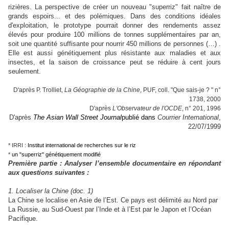
rizières. La perspective de créer un nouveau "superriz" fait naître de
grands espoirs... et des polémiques. Dans des conditions idéales
d'exploitation, le prototype pourrait donner des rendements assez
élevés pour produire 100 millions de tonnes supplémentaires par an,
soit une quantité suffisante pour nourrir 450 millions de personnes (…) .
Elle est aussi génétiquement plus résistante aux maladies et aux
insectes, et la saison de croissance peut se réduire à cent jours
seulement.
D'après P. Trolliet,
La Géographie de la Chine
, PUF, coll. "Que sais-je ? " n°
1738, 2000
D'après
L'Observateur de l'OCDE
, n° 201, 1996
D'après
The Asian Wall Street Journal
publié dans
Courrier International
,
22/07/1999
* IRRI :
Institut international de recherches sur le riz
*
un "superriz" génétiquement modifié
Première partie : Analyser l’ensemble documentaire en répondant
aux questions suivantes :
1. Localiser la Chine (doc. 1)
La Chine se localise en Asie de l’Est. Ce pays est délimité au Nord par
La Russie, au Sud-Ouest par l’Inde et à l’Est par le Japon et l’Océan
Pacifique.