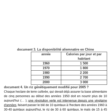
document 3. La disponibilité aliemnatire en Chine
année
Calories par jour et par
habitant
1960
1 500
1970
1 800
1980
2 200
1990
2 700
2000
3 000
document 4. Un riz génétiquement modifié pour 2005 ?
Chaque hectare de terre cultivée, qui devait déjà assurer la base alimentaire
de cinq personnes au début des années 1950 doit en nourrir plus de 10
aujourd'hui (… );
une révolution verte est intervenue depuis une vingtaine
d'années
, faisant passer le blé de 10 quintaux à l'hectare des années 1960 à
30-40 quintaux aujourd'hui, le riz de 30 à 60 quintaux, le maïs de 15 à 45