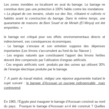
Les zones inondées se localisent en aval du barrage. Le barrage ne
constitue donc pas une protection à 100% faible contre les inondations
«
La plupart de ces terrains, situés sur des îles, n'étaient ni cultivés ni
habités avant la construction du barrage. Dans le même temps, une
quarantaine de maisons de Beni Souef et de Minieh (El Minya) ont été
emportées.
»
le barrage est critiqué pour ses effets environnementaux directs et
indirectement, ses conséquences économiques.
- Le barrage s’envase et son entretien suppose des dépenses
importantes (Les limons s'accumulent au fond du lac Nasser )
- Les engrais naturels que constituaient l’apport des limons fertiles
doivent être compensés par l’utilisation d’engrais artificiels.
- Ces
engrais artificiels sont
produits par des usines qui utilisent 30%
de l’énergie électrique produite par le barrage.
7. A partir du travail réalisé, rédigez une réponse argumentée traitant le
sujet suivant :
le barrage d’Assouan un ouvrage indispensable
mais
controversé
.
En 1965, l’Egypte peut inaugurer le barrage d’Assouan construit au nord
du pays.
Pourquoi le barrage d’Assouan a-t-il été construit ? Quelles