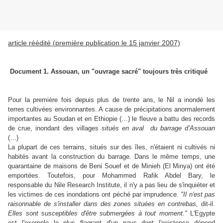
article réédité (première publication le 15 janvier 2007)
Document 1. Assouan, un "ouvrage sacré" toujours très critiqué
Pour la première fois depuis plus de trente ans, le Nil a inondé les
terres cultivées environnantes. A cause de précipitations anormalement
importantes au Soudan et en Ethiopie (…) le fleuve a battu des records
de crue, inondant des villages
situés en aval
du barrage d’Assouan
(…)
La plupart de ces terrains, situés sur des îles, n'étaient ni cultivés ni
habités avant la construction du barrage. Dans le même temps, une
quarantaine de maisons de Beni Souef et de Minieh (El Minya) ont été
emportées. Toutefois, pour Mohammed Rafik Abdel Bary, le
responsable du Nile Research Institute, il n'y a pas lieu de s'inquiéter et
les victimes de ces inondations ont péché par imprudence.
"Il n'est pas
raisonnable de s'installer dans des zones situées en contrebas,
dit-il.
Elles sont susceptibles d'être submergées à tout moment."
L'Egypte
est l'exemple le plus flagrant d'un pays dont l'existence dépend