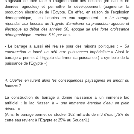
s’agissait de faire face à l’augmentation des besoins (en eau et en
denrées agricoles) et permettre le développement (augmenter la
production électrique) de l’Egypte. En effet, en raison de l’explosion
démographique,
les besoins en eau augmentent : «
Le barrage
répondait aux besoins de l'Egypte d'améliorer sa production agricole et
électrique au début des années 50, époque de très forte croissance
démographique - environ 3 % par an
»
- Le barrage a aussi été réalisé pour des raisons politiques : «
Sa
construction a lancé un défi aux puissances impérialiste.»
Ainsi le
barrage a permis à l’Egypte d’affirmer sa puissance.( « symbole de la
puissance de l'Egypte »)
4. Quelles en furent alors les conséquences paysagères en amont du
barrage ?
La construction du barrage a donné naissance à un immense lac
artificiel : le lac Nasser.
à
«
une immense étendue d’eau en plein
désert.
»
(Ainsi le barrage permet de stocker 162 milliards de m3 d’eau [75% de
cette eau revient à l’Egypte et 25% au Soudan].)