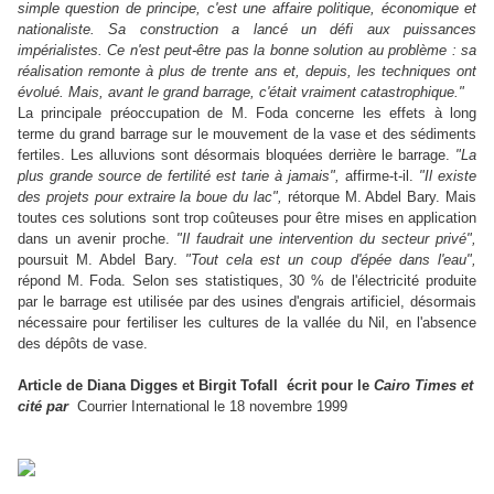
simple question de principe, c'est une affaire politique, économique et
nationaliste. Sa construction a lancé un défi aux puissances
impérialistes. Ce n'est peut-être pas la bonne solution au problème : sa
réalisation remonte à plus de trente ans et, depuis, les techniques ont
évolué. Mais, avant le grand barrage, c'était vraiment catastrophique."
La principale préoccupation de M. Foda concerne les effets à long
terme du grand barrage sur le mouvement de la vase et des sédiments
fertiles. Les alluvions sont désormais bloquées derrière le barrage.
"La
plus grande source de fertilité est tarie à jamais",
affirme-t-il.
"Il existe
des projets pour extraire la boue du lac",
rétorque M. Abdel Bary. Mais
toutes ces solutions sont trop coûteuses pour être mises en application
dans un avenir proche.
"Il faudrait une intervention du secteur privé",
poursuit M. Abdel Bary.
"Tout cela est un coup d'épée dans l'eau",
répond M. Foda. Selon ses statistiques, 30 % de l'électricité produite
par le barrage est utilisée par des usines d'engrais artificiel, désormais
nécessaire pour fertiliser les cultures de la vallée du Nil, en l'absence
des dépôts de vase.
Article de Diana Digges et Birgit Tofall écrit pour le
Cairo Times et
cité par
Courrier International le 18 novembre 1999