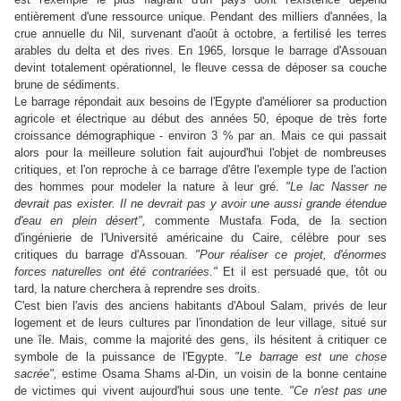
entièrement d'une ressource unique. Pendant des milliers d'années, la
crue annuelle du Nil, survenant d'août à octobre, a fertilisé les terres
arables du delta et des rives. En 1965, lorsque le barrage d'Assouan
devint totalement opérationnel, le fleuve cessa de déposer sa couche
brune de sédiments.
Le barrage répondait aux besoins de l'Egypte d'améliorer sa production
agricole et électrique au début des années 50, époque de très forte
croissance démographique - environ 3 % par an. Mais ce qui passait
alors pour la meilleure solution fait aujourd'hui l'objet de nombreuses
critiques, et l'on reproche à ce barrage d'être l'exemple type de l'action
des hommes pour modeler la nature à leur gré.
"Le lac Nasser ne
devrait pas exister. Il ne devrait pas y avoir une aussi grande étendue
d'eau en plein désert",
commente Mustafa Foda, de la section
d'ingénierie de l'Université américaine du Caire, célèbre pour ses
critiques du barrage d'Assouan.
"Pour réaliser ce projet, d'énormes
forces naturelles ont été contrariées."
Et il est persuadé que, tôt ou
tard, la nature cherchera à reprendre ses droits.
C'est bien l'avis des anciens habitants d'Aboul Salam, privés de leur
logement et de leurs cultures par l'inondation de leur village, situé sur
une île. Mais, comme la majorité des gens, ils hésitent à critiquer ce
symbole de la puissance de l'Egypte.
"Le barrage est une chose
sacrée",
estime Osama Shams al-Din, un voisin de la bonne centaine
de victimes qui vivent aujourd'hui sous une tente.
"Ce n'est pas une