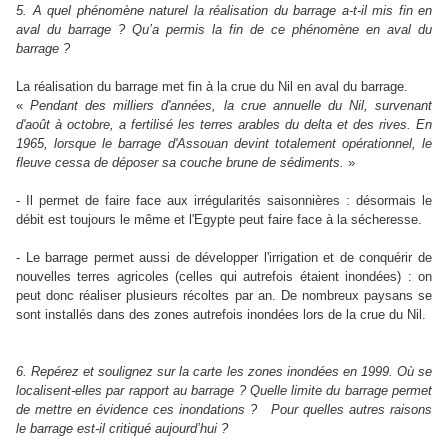
5. A quel phénomène naturel la réalisation du barrage a-t-il mis fin en
aval du barrage ? Qu’a permis la fin de ce phénomène en aval du
barrage ?
La réalisation du barrage met fin à la crue du Nil en aval du barrage.
«
Pendant des milliers d'années, la crue annuelle du Nil, survenant
d'août à octobre, a fertilisé les terres arables du delta et des rives. En
1965, lorsque le barrage d'Assouan devint totalement opérationnel, le
fleuve cessa de déposer sa couche brune de sédiments.
»
-
Il permet de faire face aux irrégularités saisonnières : désormais le
débit est toujours le même et l'Egypte peut faire face à la sécheresse.
- Le barrage permet aussi de développer l'irrigation et de conquérir de
nouvelles terres agricoles (celles qui autrefois étaient inondées) : on
peut donc réaliser plusieurs récoltes par an. De nombreux paysans se
sont installés dans des zones autrefois inondées lors de la crue du Nil.
6. Repérez et soulignez sur la carte les zones inondées en 1999. Où se
localisent-elles par rapport au barrage ? Quelle limite du barrage permet
de mettre en évidence ces inondations ?
Pour quelles autres raisons
le barrage est-il critiqué aujourd’hui ?