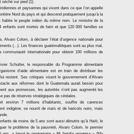
t séché sur pied (1).
ndiennes et paysannes qui vivent dans ce que l’on appelle
frontière Nord du pays et qui descend pratiquement jusqu’à la
où habite le peuple indien du même nom. Le ministre de la
4 enfants sont mortes de faim et que 120 000 familles se
, Alvaro Colom, à déclarer l’état d’urgence nationale pour
ments (...). Les finances guatémaltèques sont au plus mal,
a communauté internationale pour obtenir 100 millions de
livier Schutter, le responsable du Programme alimentaire
rganisme d’aide alimentaire est en train de distribuer les
 lui restent. Ses critiques visent le gouvernement d’Alvaro
stacle aux réformes dont le Guatemala aurait besoin pour
rement aux promesses, les autorités n’ont pas augmenté les
e pas de réserves stratégiques de céréales.
 environ 7 millions d’habitants, souffre de carences
ment indigène, se nourrit de maïs et de haricots noirs, mais
ande.
enfants de moins de 5 ans sont aussi dénutris qu’à Haïti, le
quer le problème de la pauvreté, Alvaro Colom, le premier
0 ans, a lancé le programme « Mi familia progresa » (Ma