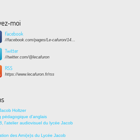
vez-moi
Facebook
//facebook.com/pages/Le-cafuron/1415682768741632
Twitter
//twitter.com/@lecafuron
RSS
https://www.lecafuron.fr/rss
ns
Jacob Holtzer
g pédagogique d'anglais
, l'atelier audiovisuel du lycée Jacob
r
ation des Ami(e)s du Lycée Jacob