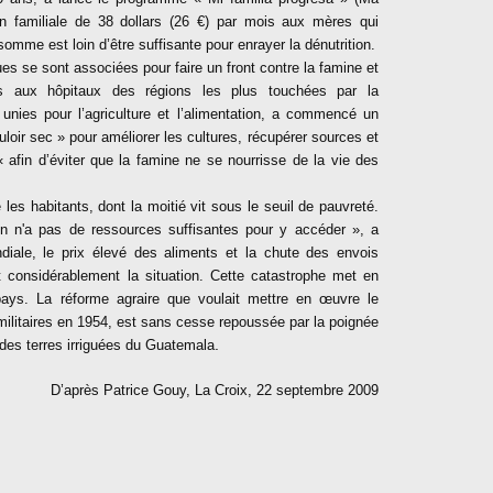
ion familiale de 38 dollars (26 €) par mois aux mères qui
somme est loin d’être suffisante pour enrayer la dénutrition.
 se sont associées pour faire un front contre la famine et
nts aux hôpitaux des régions les plus touchées par la
nies pour l’agriculture et l’alimentation, a commencé un
uloir sec » pour améliorer les cultures, récupérer sources et
 « afin d’éviter que la famine ne se nourrisse de la vie des
les habitants, dont la moitié vit sous le seuil de pauvreté.
ion n'a pas de ressources suffisantes pour y accéder », a
ale, le prix élevé des aliments et la chute des envois
t considérablement la situation. Cette catastrophe met en
u pays. La réforme agraire que voulait mettre en œuvre le
militaires en 1954, est sans cesse repoussée par la poignée
.
des terres irriguées du Guatemala
D’après Patrice Gouy, La Croix, 22 septembre 2009