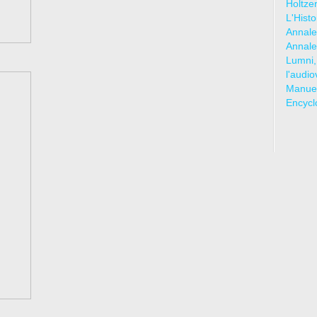
Holtze
L'Hist
Annale
Annale
Lumni,
l'audio
Manuel
Encycl