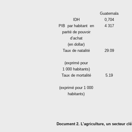
Guatemala
IDH
0,704
PIB par habitant en
4 317
parité de pouvoir
d’achat
(en dollar)
Taux de natalité
29.09
(exprimé pour
1 000 habitants)
Taux de mortalité
5.19
(exprimé pour 1 000
habitants)
Document 2. L’agriculture, un secteur c