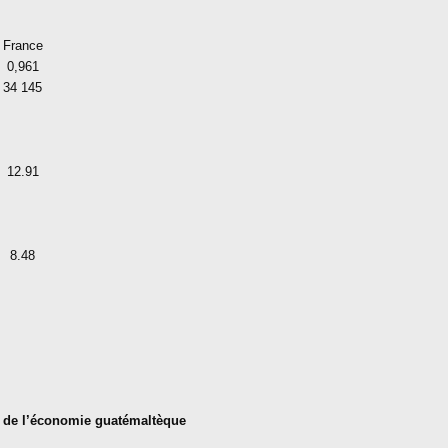
France
0,961
34 145
12.91
8.48
lé de l’économie guatémaltèque