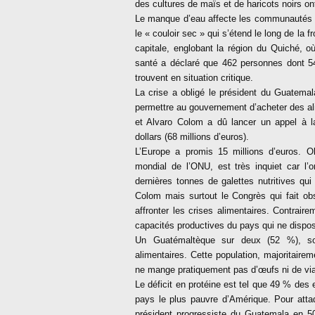
des cultures de maïs et de haricots noirs on
Le manque d’eau affecte les communautés i
le « couloir sec » qui s’étend le long de la 
capitale, englobant la région du Quiché, 
santé a déclaré que 462 personnes dont 5
trouvent en situation critique.
La crise a obligé le président du Guatemala
permettre au gouvernement d’acheter des ali
et Alvaro Colom a dû lancer un appel à l
dollars (68 millions d’euros).
L’Europe a promis 15 millions d’euros. O
mondial de l’ONU, est très inquiet car l’o
dernières tonnes de galettes nutritives qui
Colom mais surtout le Congrès qui fait ob
affronter les crises alimentaires. Contrai
capacités productives du pays qui ne dispos
Un Guatémaltèque sur deux (52 %), soit
alimentaires. Cette population, majoritaire
ne mange pratiquement pas d’œufs ni de vi
Le déficit en protéine est tel que 49 % des 
pays le plus pauvre d’Amérique. Pour atta
président progressiste du Guatemala en 5