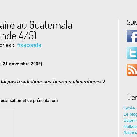
Sui
taire au Guatemala
2nde 4/5)
ories :
#seconde
 le 21 novembre 2009)
il pas à satisfaire ses besoins alimentaires ?
Lie
calisation et de présentation)
Lycée 
Le blo
Super 8
Holtze
Associ