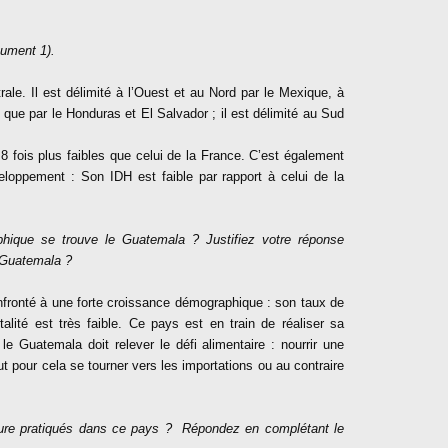
cument 1).
le. Il est délimité à l’Ouest et au Nord par le Mexique, à
si que par le Honduras et El Salvador ; il est délimité au Sud
 fois plus faibles que celui de la France. C’est également
eloppement : Son IDH est faible par rapport à celui de la
phique se trouve le Guatemala ? Justifiez votre réponse
e Guatemala ?
fronté à une forte croissance démographique : son taux de
alité est très faible. Ce pays est en train de réaliser sa
e Guatemala doit relever le défi alimentaire : nourrir une
t pour cela se tourner vers les importations ou au contraire
lture pratiqués dans ce pays ? Répondez en complétant le