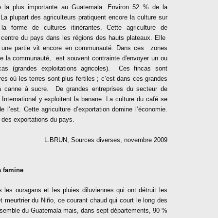
que la plus importante au Guatemala. Environ 52 % de la
 La plupart des agriculteurs pratiquent encore la culture sur
s la forme de cultures itinérantes. Cette agriculture de
 centre du pays dans les régions des hauts plateaux. Elle
nt une partie vit encore en communauté. Dans ces zones
ivre la communauté, est souvent contrainte d'envoyer un ou
as (grandes exploitations agricoles). Ces fincas sont
res où les terres sont plus fertiles ; c’est dans ces grandes
 la canne à sucre. De grandes entreprises du secteur de
International y exploitent la banane. La culture du café se
 l’est. Cette agriculture d’exportation domine l’économie.
 des exportations du pays.
L.BRUN, Sources diverses, novembre 2009
a famine
es ouragans et les pluies diluviennes qui ont détruit les
fet meurtrier du Niño, ce courant chaud qui court le long des
ensemble du Guatemala mais, dans sept départements, 90 %