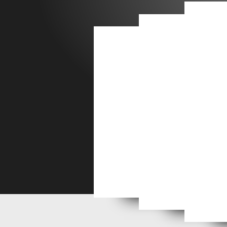
Un j
Oratio et Super 8 font es
Les ambassadeurs et SUPER 8 
Encore une année 