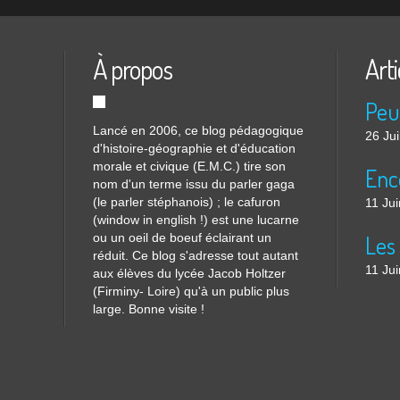
À propos
Arti
Lancé en 2006, ce blog pédagogique
26 Ju
d'histoire-géographie et d'éducation
morale et civique (E.M.C.) tire son
nom d'un terme issu du parler gaga
(le parler stéphanois) ; le cafuron
11 Ju
(window in english !) est une lucarne
ou un oeil de boeuf éclairant un
réduit. Ce blog s'adresse tout autant
11 Ju
aux élèves du lycée Jacob Holtzer
(Firminy- Loire) qu'à un public plus
large. Bonne visite !