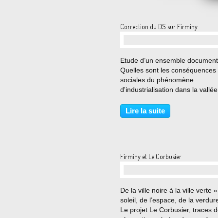
Peur de
Correction du DS sur Firminy
…
Etude d’un ensemble document
Quelles sont les conséquences
sociales du phénomène
d'industrialisation dans la vallé
l'Ondaine ? Document 1. L'évol
démographique des communes
Lire la suite
l'Ondaine de 1861 à 1911. Jos
Jacquemond, la révolution
industrielle...
Firminy et Le Corbusier
…
De la ville noire à la ville verte 
soleil, de l’espace, de la verdure
Le projet Le Corbusier, traces d