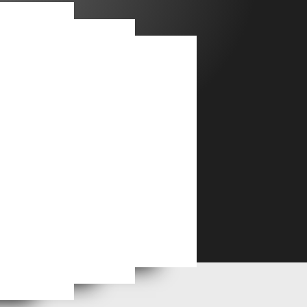
Réussir le Grand Oral - Le carnet de bord
Le rôle des femmes dans la vie scientifique et culturelle des XVII° et XVIII° siècles
Lyon, capitale du cinéma : les élèves de Super 8 plongent dans les coulisses de l’audiovisuel
que