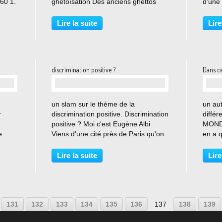
60 1.
ghétoïsation Des anciens ghettos
d'une
ouveau
Juifs à Harlem Au fond c’est toujours
Devau
la même On pourrait penser que les
en fo
Lire la suite
Lire
mentalités ont changé Qu’on soit
en cla
black ou beur on est...
discrimination positive ?
Dans c
…
un slam sur le thème de la
un aut
r
discrimination positive. Discrimination
diffé
positive ? Moi c'est Eugène Albi
MONDE
e
Viens d'une cité près de Paris qu'on
en a q
: Les
appelle Saint Denis Je viens de ZEP
se fie
Et alors ça veut pas dire que je peux
me fai
Lire la suite
Lire
,
m'en tirer J'ai pas eu une jeunesse
A tout
dorée...
Sarkoz
131
132
133
134
135
136
137
138
139