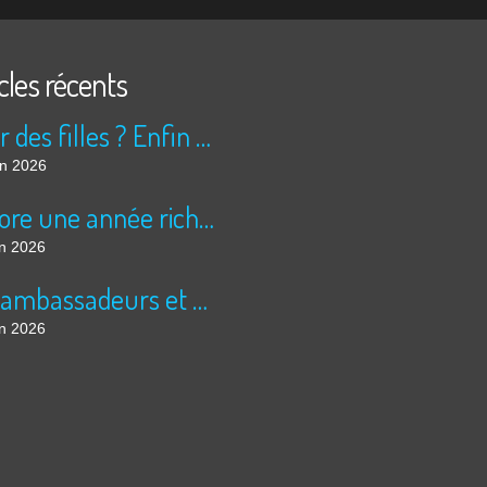
cles récents
Peur des filles ? Enfin rassuré ?
in 2026
Encore une année riche en cinéma pour Super 8 !
in 2026
Les ambassadeurs et SUPER 8 - La solidarité en action
in 2026