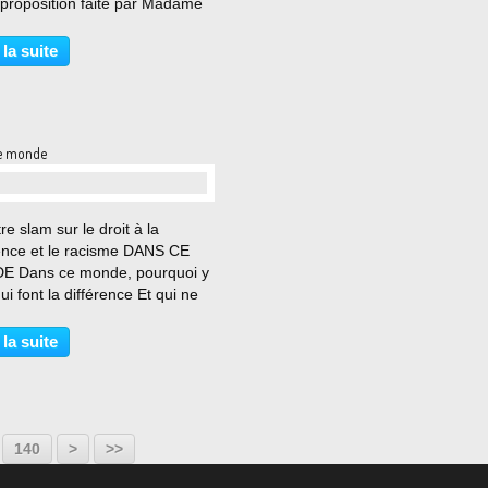
 proposition faite par Madame
x et aménagée par mes soins
nction des éléments apportés
 la suite
sse.
e monde
…
re slam sur le droit à la
rence et le racisme DANS CE
 Dans ce monde, pourquoi y
ui font la différence Et qui ne
 qu’à l’apparence Pourquoi ça
t mal chaque fois que je pense
 la suite
 ce racisme qu’il y a en France
...
140
>
>>