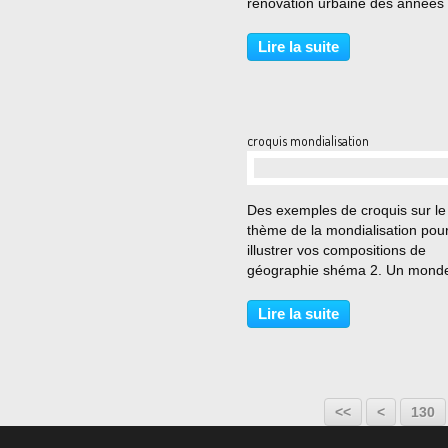
rénovation urbaine des années 
Les principaux acteurs du ren
urbain : Claudius Petit et Le
Lire la suite
Corbusier Ancien résistant et
ancien...
croquis mondialisation
…
Des exemples de croquis sur le
thème de la mondialisation pou
illustrer vos compositions de
géographie shéma 2. Un mond
inégalement développé source 
croquis et les schémas du Bac,
Lire la suite
Géographie Terminales ES, L, S
Magnard, 2006
100
110
120
<<
<
130