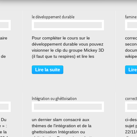
s filles ? Enfin rassuré ?
le développement durable
famine
…
aire
Pour compléter le cours sur le
corre
développement durable vous pouvez
secon
visionner le clip du groupe Mickey 3D
docum
e de
(il faut que tu respires) et lire les
wikipe
ution
articles proposés sur le site wikipédia
Docum
 de
ou de la documentation française En
stati
Lire la suite
Lire
eph
cliquant sur l'image vous pouvez
Popula
accéder...
39 ,1 
Intégration ou ghéttoïsation
correct
…
« Du
un dernier slam consacré aux
ci-des
 » :
thèmes de l'intégration et de la
sujet
e la
ghettoïsation Intégration ou
22/11/