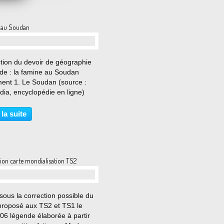
 au Soudan
…
ction du devoir de géographie
de : la famine au Soudan
ent 1. Le Soudan (source :
dia, encyclopédie en ligne)
ent 2 : quelques données
stiques Soudan France
 la suite
tion (en millions) 27.89 (1999)
(2004) 58.54 (1999)...
ion carte mondialisation TS2
…
sous la correction possible du
 proposé aux TS2 et TS1 le
06 légende élaborée à partir