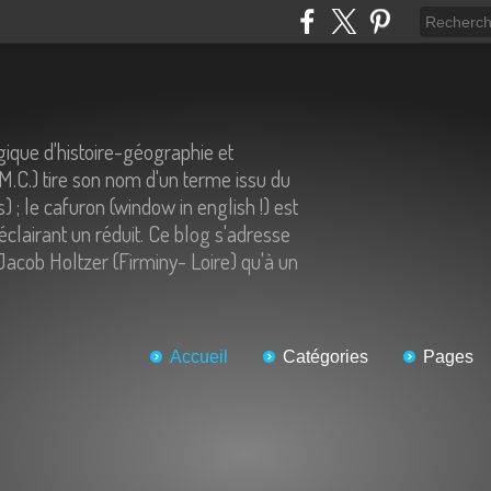
ique d'histoire-géographie et
.M.C.) tire son nom d'un terme issu du
) ; le cafuron (window in english !) est
éclairant un réduit. Ce blog s'adresse
Jacob Holtzer (Firminy- Loire) qu'à un
Accueil
Catégories
Pages