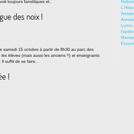
oit toujours faméliques et...
Holtze
L'Hist
vogue des noix !
Annale
Annale
Lumni,
l'audio
Manuel
Encycl
 le samedi 15 octobre à partir de 8h30 au parc des
s les élèves (mais aussi les anciens !!) et enseignants
l suffit de se faire...
e !