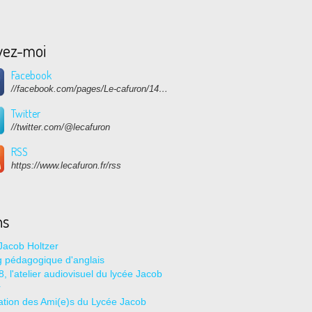
vez-moi
Facebook
//facebook.com/pages/Le-cafuron/1415682768741632
Twitter
//twitter.com/@lecafuron
RSS
https://www.lecafuron.fr/rss
ns
Jacob Holtzer
g pédagogique d'anglais
, l'atelier audiovisuel du lycée Jacob
r
ation des Ami(e)s du Lycée Jacob