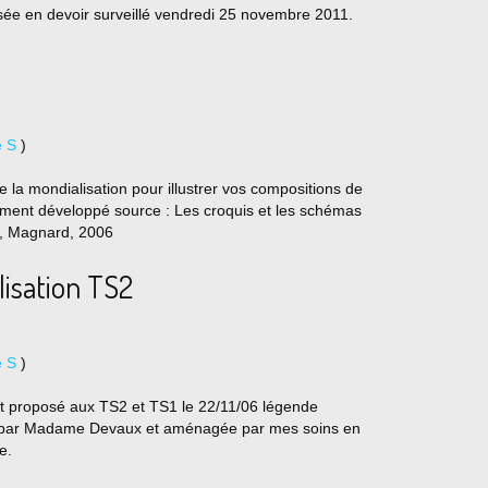
sée en devoir surveillé vendredi 25 novembre 2011.
e S
)
 la mondialisation pour illustrer vos compositions de
ent développé source : Les croquis et les schémas
S, Magnard, 2006
lisation TS2
e S
)
jet proposé aux TS2 et TS1 le 22/11/06 légende
ite par Madame Devaux et aménagée par mes soins en
e.