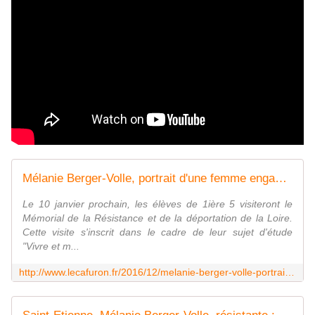
Mélanie Berger-Volle, portrait d'une femme engagée - Le cafuron
Le 10 janvier prochain, les élèves de 1ière 5 visiteront le
Mémorial de la Résistance et de la déportation de la Loire.
Cette visite s'inscrit dans le cadre de leur sujet d'étude
"Vivre et m...
http://www.lecafuron.fr/2016/12/melanie-berger-volle-portrait-d-une-femme-engagee.html