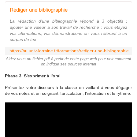
Rédiger une bibliographie
La rédaction d'une bibliographie répond à 3 objectifs :
ajouter une valeur à son travail de recherche : vous étayez
vos affirmations, vos démonstrations en vous référant à un
corpus de tex...
https://bu.univ-lorraine.fr/formations/rediger-une-bibliographie
Aidez-vous du fichier pdf à partir de cette page web pour voir comment
on indique ses sources internet
Phase 3. S'exprimer à l'oral
Présentez votre discours à la classe en veillant à vous dégager
de vos notes et en soignant l'articulation, l'intonation et le rythme.