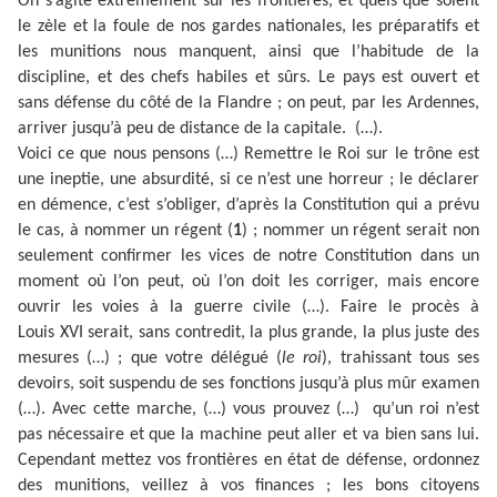
On s’agite extrêmement sur les frontières, et quels que soient
le zèle et la foule de nos gardes nationales, les préparatifs et
les munitions nous manquent, ainsi que l’habitude de la
discipline, et des chefs habiles et sûrs. Le pays est ouvert et
sans défense du côté de la Flandre ; on peut, par les Ardennes,
arriver jusqu’à peu de distance de la capitale. (…).
Voici ce que nous pensons (…) Remettre le Roi sur le trône est
une ineptie, une absurdité, si ce n’est une horreur ; le déclarer
en démence, c’est s’obliger, d’après la Constitution qui a prévu
le cas, à nommer un régent (
1
) ; nommer un régent serait non
seulement confirmer les vices de notre Constitution dans un
moment où l’on peut, où l’on doit les corriger, mais encore
ouvrir les voies à la guerre civile (…). Faire le procès à
Louis XVI serait, sans contredit, la plus grande, la plus juste des
mesures (…) ; que votre délégué (
le roi
), trahissant tous ses
devoirs, soit suspendu de ses fonctions jusqu’à plus mûr examen
(…). Avec cette marche, (…) vous prouvez (…) qu’un roi n’est
pas nécessaire et que la machine peut aller et va bien sans lui.
Cependant mettez vos frontières en état de défense, ordonnez
des munitions, veillez à vos finances ; les bons citoyens