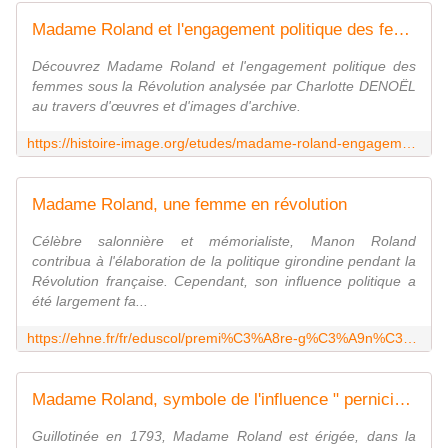
Madame Roland et l'engagement politique des femmes sous la Révolution - Histoire analysée en images et œuvres d'art | https://histoire-image.org/
Découvrez Madame Roland et l'engagement politique des
femmes sous la Révolution analysée par Charlotte DENOËL
au travers d'œuvres et d'images d'archive.
https://histoire-image.org/etudes/madame-roland-engagement-politique-femmes-revolution
Madame Roland, une femme en révolution
Célèbre salonnière et mémorialiste, Manon Roland
contribua à l'élaboration de la politique girondine pendant la
Révolution française. Cependant, son influence politique a
été largement fa...
https://ehne.fr/fr/eduscol/premi%C3%A8re-g%C3%A9n%C3%A9rale/l%E2%80%99europe-face-aux-r%C3%A9volutions/la-r%C3%A9volution-fran%C3%A7aise-et-l%E2%80%99empire-une-nouvelle-conception-de-la-nation/madame-roland-une-femme-en-r%C3%A9volution
Madame Roland, symbole de l'influence " pernicieuse " des femmes sur la politique
Guillotinée en 1793, Madame Roland est érigée, dans la