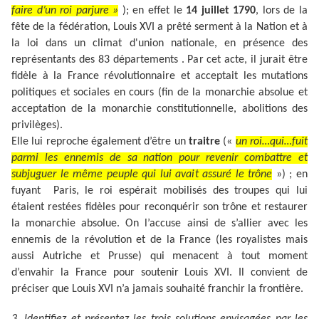
faire d’un roi parjure »
); en effet le
14 juillet 1790
, lors de la
fête de la fédération, Louis XVI a prêté serment à la Nation et à
la loi dans un climat d'union nationale, en présence des
représentants des 83 départements . Par cet acte, il jurait être
fidèle à la France révolutionnaire et acceptait les mutations
politiques et sociales en cours (fin de la monarchie absolue et
acceptation de la monarchie constitutionnelle, abolitions des
privilèges).
Elle lui reproche également d’être un
traitre
(«
un roi…qui…fuit
parmi les ennemis de sa nation pour revenir combattre et
subjuguer le même peuple qui lui avait assuré le trône
») ; en
fuyant Paris, le roi espérait mobilisés des troupes qui lui
étaient restées fidèles pour reconquérir son trône et restaurer
la monarchie absolue. On l’accuse ainsi de s’allier avec les
ennemis de la révolution et de la France (les royalistes mais
aussi Autriche et Prusse) qui menacent à tout moment
d’envahir la France pour soutenir Louis XVI. Il convient de
préciser que Louis XVI n’a jamais souhaité franchir la frontière.