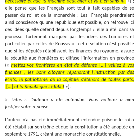
nécessaire et que la machine peut aller et va bien sans lui
») ;
elle pense que les Français sont tout à fait capables de se
passer du roi et de la monarchie ; Les Français prendraient
ainsi conscience qu’une république est possible; on retrouve ici
des idées qu’elle défend depuis longtemps : elle a été, dans sa
jeunesse, fortement marquée par les idées des Lumières et
particulier par celles de Rousseau ; cette solution n’est possible
que si les députés rétablissent les finances du royaume, assure
la sécurité aux frontières et diffuse l’information en province
(«
mettez vos frontières en état de défense
[...]
veillez à vos
finances ; les bons citoyens répandront l’instruction par des
écrits, le patriotisme de la capitale s’étendra de toutes parts
,
[...]
et la République s’établit
»).
5. Dites si l’auteure a été entendue. Vous veillerez à bien
justifier votre réponse.
L’auteur n’a pas été immédiatement entendue puisque le roi a
été rétabli sur son trône et que la constitution a été adoptée en
septembre 1791, créant une monarchie constitutionnelle.