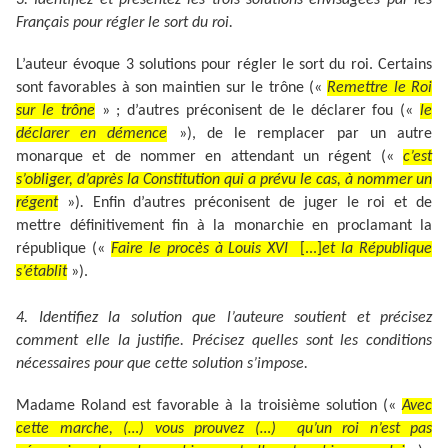
3. Identifiez et présentez les trois solutions envisagées par les
Français pour régler le sort du roi.
L’auteur évoque 3 solutions pour régler le sort du roi. Certains
sont favorables à son maintien sur le trône
(«
Remettre le Roi
sur le trône
»
; d’autres préconisent de le déclarer fou («
le
déclarer en démence
»), de le remplacer par un autre
monarque et de nommer en attendant un régent («
c’est
s’obliger, d’après la Constitution qui a prévu le cas, à nommer un
régent
»)
.
Enfin d’autres préconisent de juger le roi et de
mettre définitivement fin à la monarchie en proclamant la
république («
Faire le procès à Louis XVI
[...]
et la République
s’établit
»).
4. Identifiez la solution que l’auteure soutient et précisez
comment elle la justifie. Précisez quelles sont les conditions
nécessaires pour que cette solution s’impose.
Madame Roland est favorable à la troisième solution («
Avec
cette marche, (…) vous prouvez (…) qu’un roi n’est pas