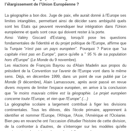
l’élargissement de l’Union Européenne ?
La géographie a bon dos. Juge de paix, elle aurait donné à l'Europe ses
limites intangibles, permettant ainsi de décider sans ambiguïté quels
sont les Etats qui peuvent revendiquer leur intégration dans l'Union
européenne et quels sont ceux qui doivent rester à la porte.
Ainsi Valéry Giscard d'Estaing, lorsqu'il pose les questions
fondamentales de l'identité et du projet politique de l'Europe, affirme que
la Turquie
"n'est pas un pays européen".
Pourquoi ? Parce que
"sa
capitale n'est pas en Europe",
parce qu'elle a "
95 % de sa population
hors d'Europe
" (
Le Monde
du 9 novembre).
Les réactions de François Bayrou ou d'Alain Madelin aux propos du
président de la Convention sur l'avenir de l'Europe vont dans le même
sens. Déjà, en décembre 1999, dans un point de vue publié par
Le
Monde
(9 décembre), Alain Lamassoure, après avoir passé en revue
divers moyens de limiter l'espace européen, en arrive à la conclusion
que
"le moins mauvais critère est la géographie. Le projet européen
concerne toute l'Europe, et rien que l'Europe".(…)
La géographie scolaire a largement contribué à figer les divisions
continentales. Tous les élèves, dès l'école primaire, apprennent à
identifier et nommer l'Europe, l'Afrique, l'Asie, l'Amérique et l'Océanie.
Bien peu en revanche ont l'occasion d'étudier l'histoire de cette division,
de la confronter à d'autres, de s'interroger sur les modèles qu'elle