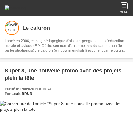
MENU
Le cafuron
Lancé en 2006, ce blog pédagogique d'histoire-géographie et d'éducation
morale et civique (E.M.C.) tire son nom d'un terme issu du parler gaga (le
parler stéphanois) ; le cafuron (window in english !) est une lucarne ou un
oeil de boeuf éclairant un réduit. Ce blog s'adresse tout autant aux élèves du
lycée Jacob Holtzer (Firminy- Loire) qu'à un public plus large. Bonne visite !
Super 8, une nouvelle promo avec des projets
plein la tête
Publié le 19/09/2019 à 10:47
Par
Louis BRUN