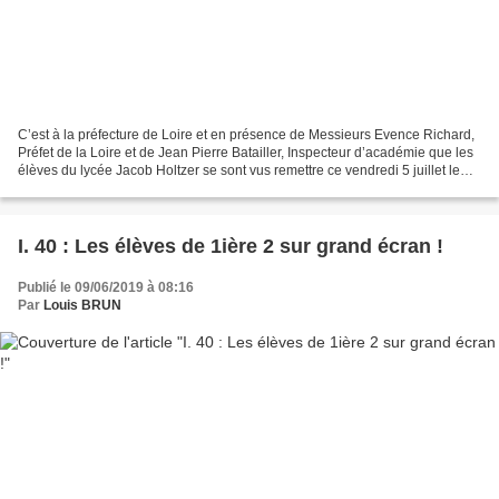
C’est à la préfecture de Loire et en présence de Messieurs Evence Richard,
Préfet de la Loire et de Jean Pierre Batailler, Inspecteur d’académie que les
élèves du lycée Jacob Holtzer se sont vus remettre ce vendredi 5 juillet le
1ier prix départemental...
I. 40 : Les élèves de 1ière 2 sur grand écran !
Publié le 09/06/2019 à 08:16
Par
Louis BRUN