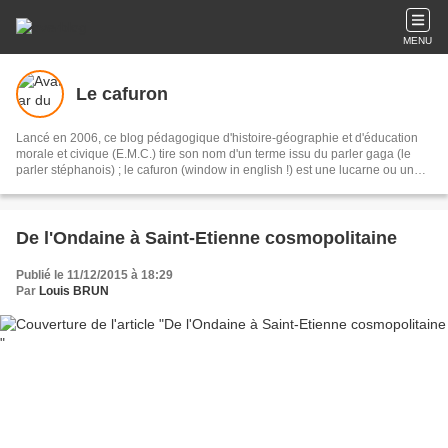
MENU
Le cafuron
Lancé en 2006, ce blog pédagogique d'histoire-géographie et d'éducation
morale et civique (E.M.C.) tire son nom d'un terme issu du parler gaga (le
parler stéphanois) ; le cafuron (window in english !) est une lucarne ou un
oeil de boeuf éclairant un réduit. Ce blog s'adresse tout autant aux élèves du
lycée Jacob Holtzer (Firminy- Loire) qu'à un public plus large. Bonne visite !
De l'Ondaine à Saint-Etienne cosmopolitaine
Publié le 11/12/2015 à 18:29
Par
Louis BRUN