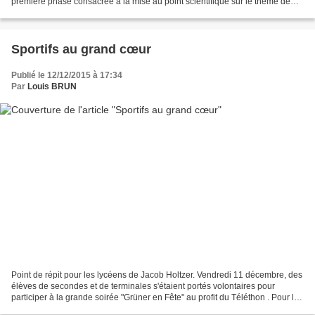
première phase consacrée à la mise au point scientifique sur le thème de
l'immigration et à une réflexion personnelle...
Sportifs au grand cœur
Publié le 12/12/2015 à 17:34
Par
Louis BRUN
Point de répit pour les lycéens de Jacob Holtzer. Vendredi 11 décembre, des
élèves de secondes et de terminales s'étaient portés volontaires pour
participer à la grande soirée "Grüner en Fête" au profit du Téléthon . Pour la
dixième année, Grüner D'Jeun's...