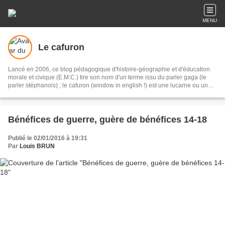
MENU
Le cafuron
Lancé en 2006, ce blog pédagogique d'histoire-géographie et d'éducation
morale et civique (E.M.C.) tire son nom d'un terme issu du parler gaga (le
parler stéphanois) ; le cafuron (window in english !) est une lucarne ou un
oeil de boeuf éclairant un réduit. Ce blog s'adresse tout autant aux élèves du
lycée Jacob Holtzer (Firminy- Loire) qu'à un public plus large. Bonne visite !
Bénéfices de guerre, guère de bénéfices 14-18
Publié le 02/01/2016 à 19:31
Par
Louis BRUN