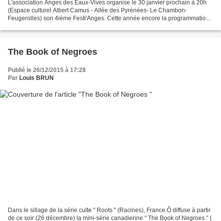
L'association Anges des Eaux-Vives organise le 30 janvier prochain à 20h
(Espace culturel Albert Camus - Allée des Pyrénées- Le Chambon-
Feugerolles) son 4ième Festi'Anges. Cette année encore la programmation
ravira aussi bien les grands que les petits....
The Book of Negroes
Publié le 26/12/2015 à 17:28
Par
Louis BRUN
Dans le sillage de la série culte " Roots " (Racines), France Ô diffuse à partir
de ce soir (26 décembre) la mini-série canadienne " The Book of Negroes " (