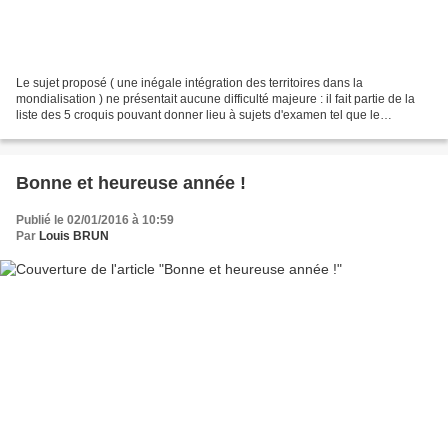
Le sujet proposé ( une inégale intégration des territoires dans la
mondialisation ) ne présentait aucune difficulté majeure : il fait partie de la
liste des 5 croquis pouvant donner lieu à sujets d'examen tel que le
préconise la note de cadrage de mai...
Bonne et heureuse année !
Publié le 02/01/2016 à 10:59
Par
Louis BRUN