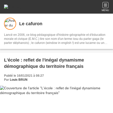
MENU
Le cafuron
Lancé en 2006, ce blog pédagogique d'histoire-géographie et d'éducation
morale et civique (E.M.C.) tire son nom d'un terme issu du parler gaga (le
parler stéphanois) ; le cafuron (window in english !) est une lucarne ou un
oeil de boeuf éclairant un réduit. Ce blog s'adresse tout autant aux élèves du
lycée Jacob Holtzer (Firminy- Loire) qu'à un public plus large. Bonne visite !
L'école : reflet de l'inégal dynamisme
démographique du territoire français
Publié le 16/01/2021 à 08:27
Par
Louis BRUN