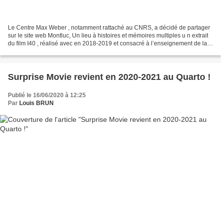
Le Centre Max Weber , notamment rattaché au CNRS, a décidé de partager
sur le site web Montluc, Un lieu à histoires et mémoires multiples u n extrait
du film I40 , réalisé avec en 2018-2019 et consacré à l’enseignement de la
guerre d’indépendance algérienne....
Surprise Movie revient en 2020-2021 au Quarto !
Publié le 16/06/2020 à 12:25
Par
Louis BRUN