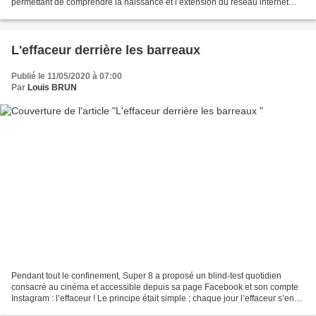
permettant de comprendre la naissance et l’extension du réseau internet
(chronologie p. 230 et document 1 ci-dessous)...
L'effaceur derrière les barreaux
Publié le 11/05/2020 à 07:00
Par
Louis BRUN
Pendant tout le confinement, Super 8 a proposé un blind-test quotidien
consacré au cinéma et accessible depuis sa page Facebook et son compte
Instagram : l’effaceur ! Le principe était simple ; chaque jour l’effaceur s’en
prenait à une nouvelle victime...