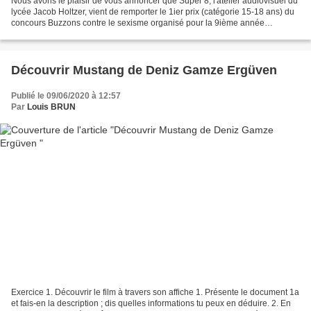
Nous avons le plaisir de vous annoncer que Super 8, l'atelier audiovisuel du
lycée Jacob Holtzer, vient de remporter le 1ier prix (catégorie 15-18 ans) du
concours Buzzons contre le sexisme organisé pour la 9ième année
consécutive par Matilda éducation...
Découvrir Mustang de Deniz Gamze Ergüven
Publié le 09/06/2020 à 12:57
Par
Louis BRUN
Exercice 1. Découvrir le film à travers son affiche 1. Présente le document 1a
et fais-en la description ; dis quelles informations tu peux en déduire. 2. En