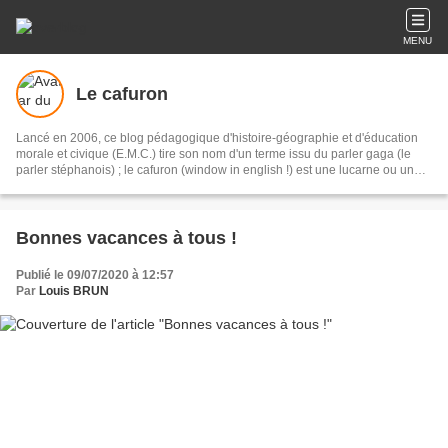
MENU
Le cafuron
Lancé en 2006, ce blog pédagogique d'histoire-géographie et d'éducation
morale et civique (E.M.C.) tire son nom d'un terme issu du parler gaga (le
parler stéphanois) ; le cafuron (window in english !) est une lucarne ou un
oeil de boeuf éclairant un réduit. Ce blog s'adresse tout autant aux élèves du
lycée Jacob Holtzer (Firminy- Loire) qu'à un public plus large. Bonne visite !
Bonnes vacances à tous !
Publié le 09/07/2020 à 12:57
Par
Louis BRUN