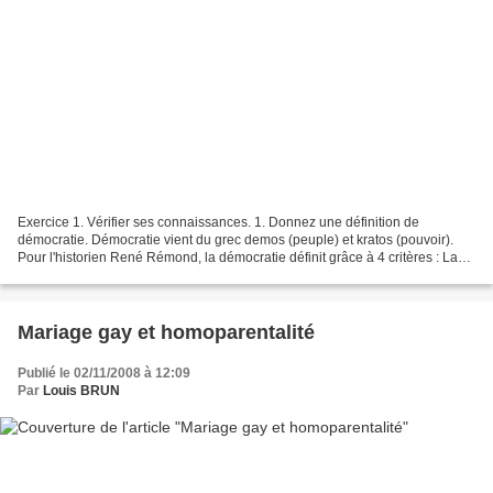
Exercice 1. Vérifier ses connaissances. 1. Donnez une définition de
démocratie. Démocratie vient du grec demos (peuple) et kratos (pouvoir).
Pour l'historien René Rémond, la démocratie définit grâce à 4 critères : La
souveraineté populaire : le pouvoir...
Mariage gay et homoparentalité
Publié le 02/11/2008 à 12:09
Par
Louis BRUN