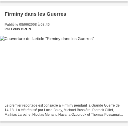
Firminy dans les Guerres
Publié le 08/06/2008 à 08:40
Par
Louis BRUN
Le premier reportage est consacré à Firminy pendant la Grande Guerre de
14-18. Il a été réalisé par Lucie Balay, Michael Bussière, Pierrick Gillet,
Mathias Laroche, Nicolas Menant, Havana Ozbulduk et Thomas Possamai.
Le second reportage est consacré à...