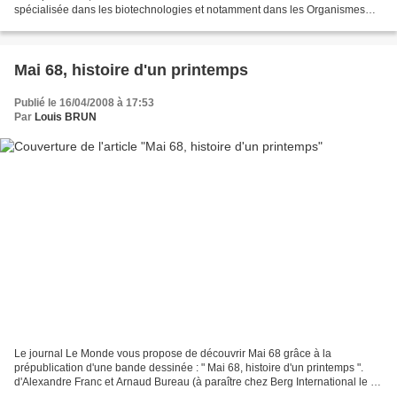
spécialisée dans les biotechnologies et notamment dans les Organismes
Génétiquement Modifiés (OGM). source : site...
Mai 68, histoire d'un printemps
Publié le 16/04/2008 à 17:53
Par
Louis BRUN
Le journal Le Monde vous propose de découvrir Mai 68 grâce à la
prépublication d'une bande dessinée : " Mai 68, histoire d'un printemps ".
d'Alexandre Franc et Arnaud Bureau (à paraître chez Berg International le 25
avril 2008). Ainsi du 14 avril au 6...