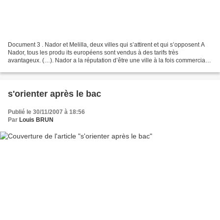
Document 3 . Nador et Melilla, deux villes qui s’attirent et qui s’opposent A
Nador, tous les produ its européens sont vendus à des tarifs très
avantageux. (…). Nador a la réputation d’être une ville à la fois commerciale
et très pauvre. Elle vit une...
s'orienter après le bac
Publié le 30/11/2007 à 18:56
Par
Louis BRUN