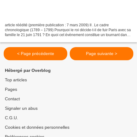
article réédité (première publication : 7 mars 2009) II . Le cadre
chronologique (1789 – 1799) Pourquoi le roi décide-t-il de fuir Paris avec sa
famille le 21 juin 1791 ? En quoi cet évènement constitue un tournant dans
l’histoire de la Révolution française...
< Page précédente
Page suivante >
Hébergé par Overblog
Top articles
Pages
Contact
Signaler un abus
C.G.U.
Cookies et données personnelles
Préférences cookies