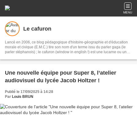
MENU
Le cafuron
Lancé en 2006, ce blog pédagogique d'histoire-géographie et d'éducation
morale et civique (E.M.C.) tire son nom d'un terme issu du parler gaga (le
parler stéphanois) ; le cafuron (window in english !) est une lucarne ou un
oeil de boeuf éclairant un réduit. Ce blog s'adresse tout autant aux élèves du
lycée Jacob Holtzer (Firminy- Loire) qu'à un public plus large. Bonne visite !
Une nouvelle équipe pour Super 8, l’atelier
audiovisuel du lycée Jacob Holtzer !
Publié le 17/09/2025 à 14:28
Par
Louis BRUN