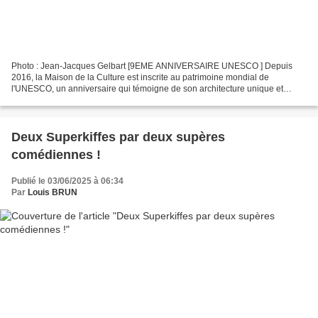
Photo : Jean-Jacques Gelbart [9EME ANNIVERSAIRE UNESCO ] Depuis
2016, la Maison de la Culture est inscrite au patrimoine mondial de
l'UNESCO, un anniversaire qui témoigne de son architecture unique et
innovante pour son époque, signée Le Corbusier À l'occasion...
Deux Superkiffes par deux supères
comédiennes !
Publié le 03/06/2025 à 06:34
Par
Louis BRUN